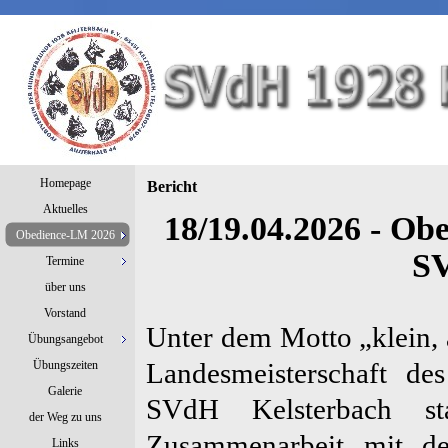
Homepage
Bericht
Aktuelles
18/19.04.2026 - Ob
Obedience-LM 2026
SV
Termine
über uns
Vorstand
Unter dem Motto „klein, 
Übungsangebot
Übungszeiten
Landesmeisterschaft d
Galerie
SVdH Kelsterbach sta
der Weg zu uns
Zusammenarbeit mit de
Links