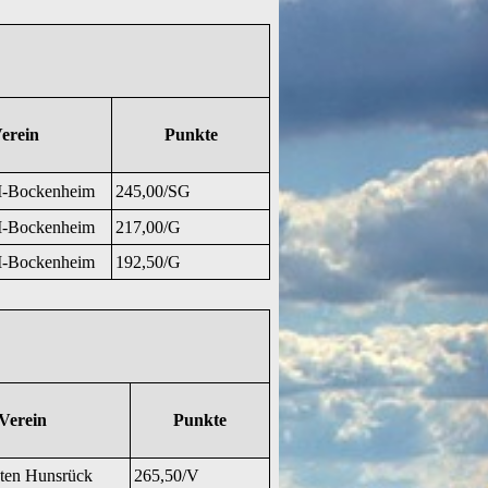
erein
Punkte
-Bockenheim
245,00/SG
-Bockenheim
217,00/G
-Bockenheim
192,50/G
Verein
Punkte
ten Hunsrück
265,50/V