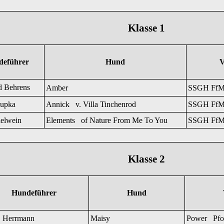
Klasse 1
deführer
Hund
V
d Behrens
Amber
SSGH FfM
upka
Annick v. Villa Tinchenrod
SSGH FfM
elwein
Elements of Nature From Me To You
SSGH FfM
Klasse 2
Hundeführer
Hund
 Herrmann
Maisy
Power Pfo