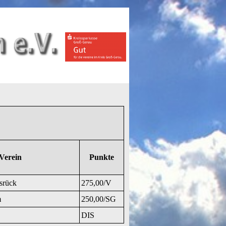
Verein
Punkte
srück
275,00/V
m
250,00/SG
DIS