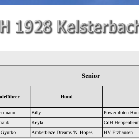
Senior
deführer
Hund
errmann
Billy
Powerpfoten Hun
traub
Keyla
CdH Heppenhei
 Gyurko
Amberblaze Dreams 'N' Hopes
HV Erzhausen