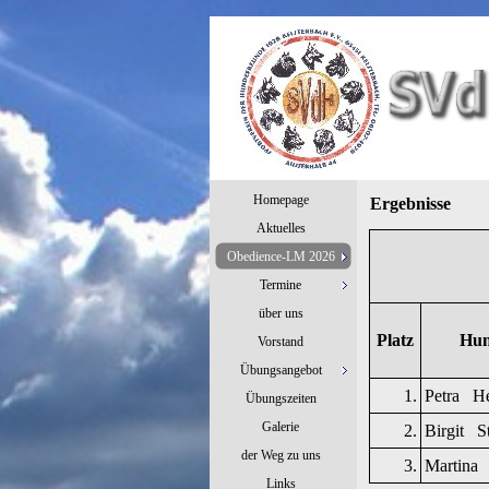
Homepage
Ergebnisse
Aktuelles
Obedience-LM 2026
Termine
über uns
Platz
Hun
Vorstand
Übungsangebot
1.
Petra H
Übungszeiten
Galerie
2.
Birgit S
der Weg zu uns
3.
M
artina
Links