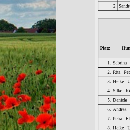
2.
Sand
Platz
Hun
1.
Sabrina
2.
Rita Pet
3.
Heike U
4.
Silke Kö
5.
Daniela
6.
Andrea 
7.
Petra El
8.
Heike U