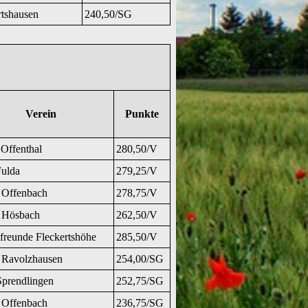
shausen
240,50/SG
Verein
Punkte
ffenthal
280,50/V
ulda
279,25/V
Offenbach
278,75/V
Hösbach
262,50/V
reunde Fleckertshöhe
285,50/V
avolzhausen
254,00/SG
prendlingen
252,75/SG
Offenbach
236,75/SG