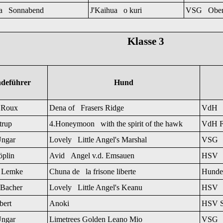
ra Sonnabend
J'Kaihua o kuri
VSG Obert
Klasse 3
deführer
Hund
 Roux
Dena of Frasers Ridge
VdH O
trup
4.Honeymoon with the spirit of the hawk
VdH F
ngar
Lovely Little Angel's Marshal
VSG 
plin
Avid Angel v.d. Emsauen
HSV 
 Lemke
Chuna de la frisone liberte
Hundef
Bacher
Lovely Little Angel's Keanu
HSV R
bert
Anoki
HSV S
ngar
Limetrees Golden Leano Mio
VSG 